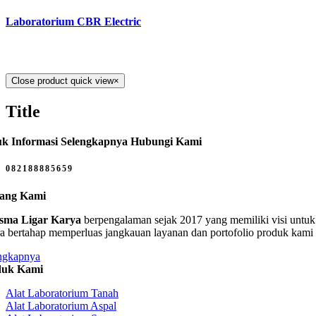
Laboratorium CBR Electric
Close product quick view
×
Title
k Informasi Selengkapnya Hubungi Kami
082188885659
tang Kami
sma Ligar Karya
berpengalaman sejak 2017 yang memiliki visi untuk 
ra bertahap memperluas jangkauan layanan dan portofolio produk kami
ngkapnya
duk Kami
Alat Laboratorium Tanah
Alat Laboratorium Aspal