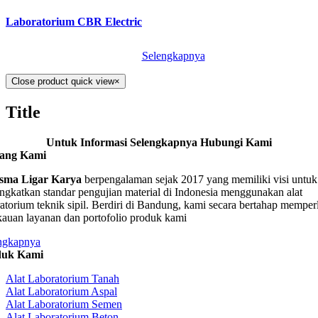
Laboratorium CBR Electric
Selengkapnya
Close product quick view
×
Title
Untuk Informasi Selengkapnya Hubungi Kami
tang Kami
sma Ligar Karya
berpengalaman sejak 2017 yang memiliki visi untuk
ngkatkan standar pengujian material di Indonesia menggunakan alat
ratorium teknik sipil. Berdiri di Bandung, kami secara bertahap memper
kauan layanan dan portofolio produk kami
ngkapnya
duk Kami
Alat Laboratorium Tanah
Alat Laboratorium Aspal
Alat Laboratorium Semen
Alat Laboratorium Beton