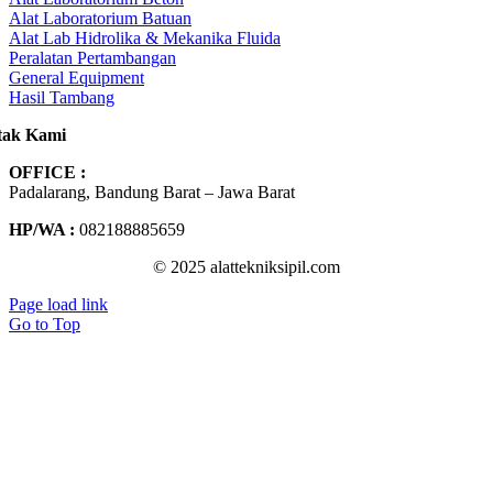
Alat Laboratorium Batuan
Alat Lab Hidrolika & Mekanika Fluida
Peralatan Pertambangan
General Equipment
Hasil Tambang
tak Kami
OFFICE :
Padalarang, Bandung Barat – Jawa Barat
HP/WA :
082188885659
© 2025 alattekniksipil.com
Page load link
Go to Top