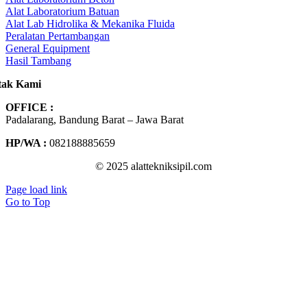
Alat Laboratorium Batuan
Alat Lab Hidrolika & Mekanika Fluida
Peralatan Pertambangan
General Equipment
Hasil Tambang
tak Kami
OFFICE :
Padalarang, Bandung Barat – Jawa Barat
HP/WA :
082188885659
© 2025 alattekniksipil.com
Page load link
Go to Top