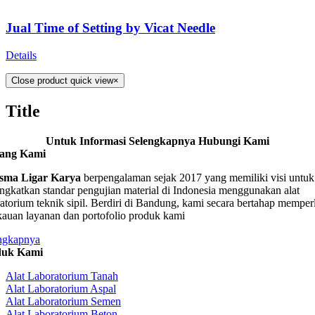
Jual Time of Setting by Vicat Needle
Details
Close product quick view
×
Title
Untuk Informasi Selengkapnya Hubungi Kami
tang Kami
sma Ligar Karya
berpengalaman sejak 2017 yang memiliki visi untuk
ngkatkan standar pengujian material di Indonesia menggunakan alat
ratorium teknik sipil. Berdiri di Bandung, kami secara bertahap memper
kauan layanan dan portofolio produk kami
ngkapnya
duk Kami
Alat Laboratorium Tanah
Alat Laboratorium Aspal
Alat Laboratorium Semen
Alat Laboratorium Beton