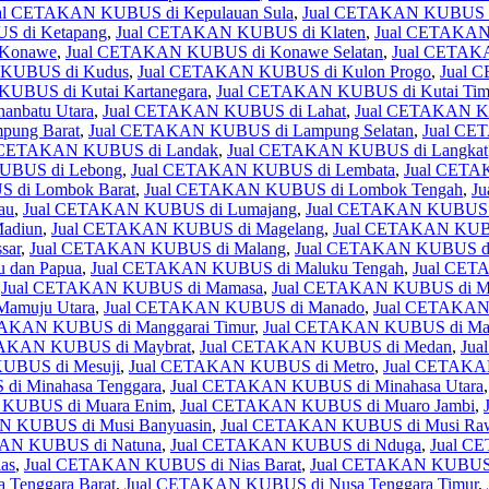
al CETAKAN KUBUS di Kepulauan Sula
,
Jual CETAKAN KUBUS di
 di Ketapang
,
Jual CETAKAN KUBUS di Klaten
,
Jual CETAKAN
 Konawe
,
Jual CETAKAN KUBUS di Konawe Selatan
,
Jual CETAK
KUBUS di Kudus
,
Jual CETAKAN KUBUS di Kulon Progo
,
Jual 
UBUS di Kutai Kartanegara
,
Jual CETAKAN KUBUS di Kutai Tim
nbatu Utara
,
Jual CETAKAN KUBUS di Lahat
,
Jual CETAKAN K
ung Barat
,
Jual CETAKAN KUBUS di Lampung Selatan
,
Jual CE
 CETAKAN KUBUS di Landak
,
Jual CETAKAN KUBUS di Langkat
UBUS di Lebong
,
Jual CETAKAN KUBUS di Lembata
,
Jual CETA
 di Lombok Barat
,
Jual CETAKAN KUBUS di Lombok Tengah
,
J
au
,
Jual CETAKAN KUBUS di Lumajang
,
Jual CETAKAN KUBUS 
adiun
,
Jual CETAKAN KUBUS di Magelang
,
Jual CETAKAN KUBU
sar
,
Jual CETAKAN KUBUS di Malang
,
Jual CETAKAN KUBUS di
 dan Papua
,
Jual CETAKAN KUBUS di Maluku Tengah
,
Jual CET
,
Jual CETAKAN KUBUS di Mamasa
,
Jual CETAKAN KUBUS di M
amuju Utara
,
Jual CETAKAN KUBUS di Manado
,
Jual CETAKAN 
TAKAN KUBUS di Manggarai Timur
,
Jual CETAKAN KUBUS di Ma
TAKAN KUBUS di Maybrat
,
Jual CETAKAN KUBUS di Medan
,
Jua
UBUS di Mesuji
,
Jual CETAKAN KUBUS di Metro
,
Jual CETAKA
i Minahasa Tenggara
,
Jual CETAKAN KUBUS di Minahasa Utara
KUBUS di Muara Enim
,
Jual CETAKAN KUBUS di Muaro Jambi
,
N KUBUS di Musi Banyuasin
,
Jual CETAKAN KUBUS di Musi Ra
AN KUBUS di Natuna
,
Jual CETAKAN KUBUS di Nduga
,
Jual C
as
,
Jual CETAKAN KUBUS di Nias Barat
,
Jual CETAKAN KUBUS d
Tenggara Barat
,
Jual CETAKAN KUBUS di Nusa Tenggara Timur
,