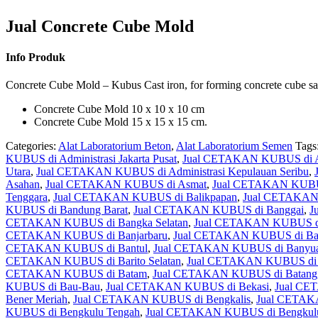
Jual Concrete Cube Mold
Info Produk
Concrete Cube Mold – Kubus Cast iron, for forming concrete cube s
Concrete Cube Mold 10 x 10 x 10 cm
Concrete Cube Mold 15 x 15 x 15 cm.
Categories:
Alat Laboratorium Beton
,
Alat Laboratorium Semen
Tags
KUBUS di Administrasi Jakarta Pusat
,
Jual CETAKAN KUBUS di Admi
Utara
,
Jual CETAKAN KUBUS di Administrasi Kepulauan Seribu
,
Asahan
,
Jual CETAKAN KUBUS di Asmat
,
Jual CETAKAN KUBU
Tenggara
,
Jual CETAKAN KUBUS di Balikpapan
,
Jual CETAKAN
KUBUS di Bandung Barat
,
Jual CETAKAN KUBUS di Banggai
,
J
CETAKAN KUBUS di Bangka Selatan
,
Jual CETAKAN KUBUS di
CETAKAN KUBUS di Banjarbaru
,
Jual CETAKAN KUBUS di Ban
CETAKAN KUBUS di Bantul
,
Jual CETAKAN KUBUS di Banyua
CETAKAN KUBUS di Barito Selatan
,
Jual CETAKAN KUBUS di B
CETAKAN KUBUS di Batam
,
Jual CETAKAN KUBUS di Batang
KUBUS di Bau-Bau
,
Jual CETAKAN KUBUS di Bekasi
,
Jual CE
Bener Meriah
,
Jual CETAKAN KUBUS di Bengkalis
,
Jual CETAK
KUBUS di Bengkulu Tengah
,
Jual CETAKAN KUBUS di Bengkulu