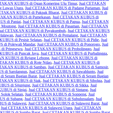
ETAKAN KUBUS di Ogan Komering Ulu Timur
,
Jual CETAKAN
 Lawas Utara
,
Jual CETAKAN KUBUS di Padang Pariaman
,
Jual
CETAKAN KUBUS di Pakpak Bharat
,
Jual CETAKAN KUBUS di
ETAKAN KUBUS di Pamekasan
,
Jual CETAKAN KUBUS di
S di Paniai
,
Jual CETAKAN KUBUS di Papua
,
Jual CETAKAN
 Moutong
,
Jual CETAKAN KUBUS di Pasaman
,
Jual CETAKAN
ual CETAKAN KUBUS di Payakumbuh
,
Jual CETAKAN KUBUS
lalawan
,
Jual CETAKAN KUBUS di Pemalang
,
Jual CETAKAN
BUS di Pesisir Selatan
,
Jual CETAKAN KUBUS di Pidie
,
Jual
di Polewali Mandar
,
Jual CETAKAN KUBUS di Ponorogo
,
Jual
i Pringsewu
,
Jual CETAKAN KUBUS di Probolinggo
,
Jual
UBUS di Puncak Jaya
,
Jual CETAKAN KUBUS di Purbalingga
,
N KUBUS di Rejang Lebong
,
Jual CETAKAN KUBUS di
ETAKAN KUBUS di Rote Ndao
,
Jual CETAKAN KUBUS di
ETAKAN KUBUS di Sambas
,
Jual CETAKAN KUBUS di Samosir
,
 di Sarolangun
,
Jual CETAKAN KUBUS di Sawahlunto
,
Jual
 Seram Bagian Barat
,
Jual CETAKAN KUBUS di Seram Bagian
ETAKAN KUBUS di Siak
,
Jual CETAKAN KUBUS di Sibolga
,
Jual
US di Sijunjung
,
Jual CETAKAN KUBUS di Sikka
,
Jual
UBUS di Sinjai
,
Jual CETAKAN KUBUS di Sintang
,
Jual
olok Selatan
,
Jual CETAKAN KUBUS di Soppeng
,
Jual
S di Subang
,
Jual CETAKAN KUBUS di Subulussalam
,
Jual
S di Sulawesi
,
Jual CETAKAN KUBUS di Sulawesi Barat
,
Jual
,
Jual CETAKAN KUBUS di Sulawesi Utara
,
Jual CETAKAN
KUBUS di Sumba Barat
,
Jual CETAKAN KUBUS di Sumba Barat