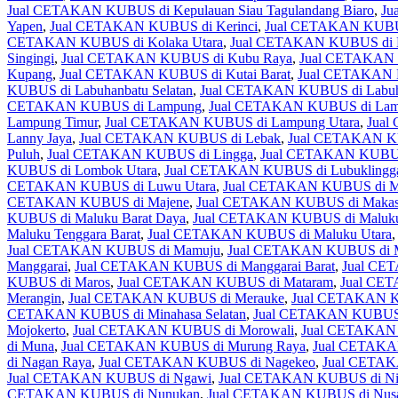
Jual CETAKAN KUBUS di Kepulauan Siau Tagulandang Biaro
,
Ju
Yapen
,
Jual CETAKAN KUBUS di Kerinci
,
Jual CETAKAN KUBUS
CETAKAN KUBUS di Kolaka Utara
,
Jual CETAKAN KUBUS di
Singingi
,
Jual CETAKAN KUBUS di Kubu Raya
,
Jual CETAKAN 
Kupang
,
Jual CETAKAN KUBUS di Kutai Barat
,
Jual CETAKAN K
KUBUS di Labuhanbatu Selatan
,
Jual CETAKAN KUBUS di Labuha
CETAKAN KUBUS di Lampung
,
Jual CETAKAN KUBUS di Lamp
Lampung Timur
,
Jual CETAKAN KUBUS di Lampung Utara
,
Jual
Lanny Jaya
,
Jual CETAKAN KUBUS di Lebak
,
Jual CETAKAN K
Puluh
,
Jual CETAKAN KUBUS di Lingga
,
Jual CETAKAN KUBUS
KUBUS di Lombok Utara
,
Jual CETAKAN KUBUS di Lubuklingg
CETAKAN KUBUS di Luwu Utara
,
Jual CETAKAN KUBUS di M
CETAKAN KUBUS di Majene
,
Jual CETAKAN KUBUS di Makas
KUBUS di Maluku Barat Daya
,
Jual CETAKAN KUBUS di Maluku
Maluku Tenggara Barat
,
Jual CETAKAN KUBUS di Maluku Utara
Jual CETAKAN KUBUS di Mamuju
,
Jual CETAKAN KUBUS di M
Manggarai
,
Jual CETAKAN KUBUS di Manggarai Barat
,
Jual CE
KUBUS di Maros
,
Jual CETAKAN KUBUS di Mataram
,
Jual CE
Merangin
,
Jual CETAKAN KUBUS di Merauke
,
Jual CETAKAN K
CETAKAN KUBUS di Minahasa Selatan
,
Jual CETAKAN KUBUS d
Mojokerto
,
Jual CETAKAN KUBUS di Morowali
,
Jual CETAKAN 
di Muna
,
Jual CETAKAN KUBUS di Murung Raya
,
Jual CETAKA
di Nagan Raya
,
Jual CETAKAN KUBUS di Nagekeo
,
Jual CETAK
Jual CETAKAN KUBUS di Ngawi
,
Jual CETAKAN KUBUS di Ni
CETAKAN KUBUS di Nunukan
,
Jual CETAKAN KUBUS di Nusa 