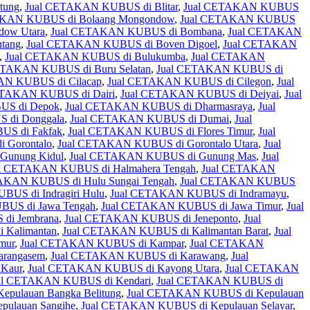
tung
,
Jual CETAKAN KUBUS di Blitar
,
Jual CETAKAN KUBUS
AKAN KUBUS di Bolaang Mongondow
,
Jual CETAKAN KUBUS
dow Utara
,
Jual CETAKAN KUBUS di Bombana
,
Jual CETAKAN
tang
,
Jual CETAKAN KUBUS di Boven Digoel
,
Jual CETAKAN
,
Jual CETAKAN KUBUS di Bulukumba
,
Jual CETAKAN
ETAKAN KUBUS di Buru Selatan
,
Jual CETAKAN KUBUS di
AN KUBUS di Cilacap
,
Jual CETAKAN KUBUS di Cilegon
,
Jual
ETAKAN KUBUS di Dairi
,
Jual CETAKAN KUBUS di Deiyai
,
Jual
US di Depok
,
Jual CETAKAN KUBUS di Dharmasraya
,
Jual
 di Donggala
,
Jual CETAKAN KUBUS di Dumai
,
Jual
S di Fakfak
,
Jual CETAKAN KUBUS di Flores Timur
,
Jual
 Gorontalo
,
Jual CETAKAN KUBUS di Gorontalo Utara
,
Jual
Gunung Kidul
,
Jual CETAKAN KUBUS di Gunung Mas
,
Jual
al CETAKAN KUBUS di Halmahera Tengah
,
Jual CETAKAN
AKAN KUBUS di Hulu Sungai Tengah
,
Jual CETAKAN KUBUS
US di Indragiri Hulu
,
Jual CETAKAN KUBUS di Indramayu
,
US di Jawa Tengah
,
Jual CETAKAN KUBUS di Jawa Timur
,
Jual
di Jembrana
,
Jual CETAKAN KUBUS di Jeneponto
,
Jual
 Kalimantan
,
Jual CETAKAN KUBUS di Kalimantan Barat
,
Jual
mur
,
Jual CETAKAN KUBUS di Kampar
,
Jual CETAKAN
rangasem
,
Jual CETAKAN KUBUS di Karawang
,
Jual
Kaur
,
Jual CETAKAN KUBUS di Kayong Utara
,
Jual CETAKAN
al CETAKAN KUBUS di Kendari
,
Jual CETAKAN KUBUS di
pulauan Bangka Belitung
,
Jual CETAKAN KUBUS di Kepulauan
ulauan Sangihe
,
Jual CETAKAN KUBUS di Kepulauan Selayar
,