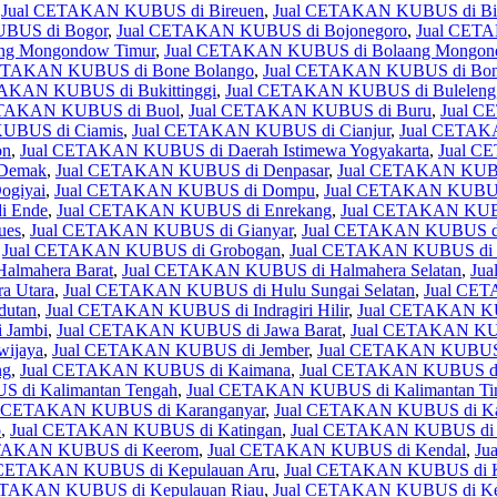
,
Jual CETAKAN KUBUS di Bireuen
,
Jual CETAKAN KUBUS di Bi
BUS di Bogor
,
Jual CETAKAN KUBUS di Bojonegoro
,
Jual CET
ng Mongondow Timur
,
Jual CETAKAN KUBUS di Bolaang Mongon
ETAKAN KUBUS di Bone Bolango
,
Jual CETAKAN KUBUS di Bon
AKAN KUBUS di Bukittinggi
,
Jual CETAKAN KUBUS di Buleleng
ETAKAN KUBUS di Buol
,
Jual CETAKAN KUBUS di Buru
,
Jual C
UBUS di Ciamis
,
Jual CETAKAN KUBUS di Cianjur
,
Jual CETAK
on
,
Jual CETAKAN KUBUS di Daerah Istimewa Yogyakarta
,
Jual C
Demak
,
Jual CETAKAN KUBUS di Denpasar
,
Jual CETAKAN KUB
giyai
,
Jual CETAKAN KUBUS di Dompu
,
Jual CETAKAN KUBUS
i Ende
,
Jual CETAKAN KUBUS di Enrekang
,
Jual CETAKAN KUBU
ues
,
Jual CETAKAN KUBUS di Gianyar
,
Jual CETAKAN KUBUS di
,
Jual CETAKAN KUBUS di Grobogan
,
Jual CETAKAN KUBUS di 
lmahera Barat
,
Jual CETAKAN KUBUS di Halmahera Selatan
,
Ju
a Utara
,
Jual CETAKAN KUBUS di Hulu Sungai Selatan
,
Jual CET
utan
,
Jual CETAKAN KUBUS di Indragiri Hilir
,
Jual CETAKAN KUB
 Jambi
,
Jual CETAKAN KUBUS di Jawa Barat
,
Jual CETAKAN KUB
ijaya
,
Jual CETAKAN KUBUS di Jember
,
Jual CETAKAN KUBUS 
ng
,
Jual CETAKAN KUBUS di Kaimana
,
Jual CETAKAN KUBUS di
 di Kalimantan Tengah
,
Jual CETAKAN KUBUS di Kalimantan Ti
l CETAKAN KUBUS di Karanganyar
,
Jual CETAKAN KUBUS di Ka
o
,
Jual CETAKAN KUBUS di Katingan
,
Jual CETAKAN KUBUS di 
ETAKAN KUBUS di Keerom
,
Jual CETAKAN KUBUS di Kendal
,
Ju
 CETAKAN KUBUS di Kepulauan Aru
,
Jual CETAKAN KUBUS di Ke
ETAKAN KUBUS di Kepulauan Riau
,
Jual CETAKAN KUBUS di Kep