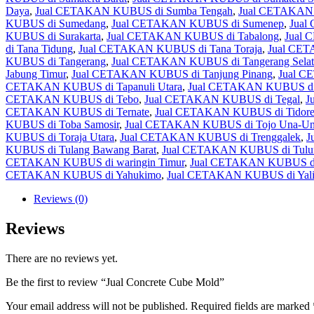
Daya
,
Jual CETAKAN KUBUS di Sumba Tengah
,
Jual CETAKAN 
KUBUS di Sumedang
,
Jual CETAKAN KUBUS di Sumenep
,
Jual
KUBUS di Surakarta
,
Jual CETAKAN KUBUS di Tabalong
,
Jual 
di Tana Tidung
,
Jual CETAKAN KUBUS di Tana Toraja
,
Jual CE
KUBUS di Tangerang
,
Jual CETAKAN KUBUS di Tangerang Selat
Jabung Timur
,
Jual CETAKAN KUBUS di Tanjung Pinang
,
Jual C
CETAKAN KUBUS di Tapanuli Utara
,
Jual CETAKAN KUBUS di
CETAKAN KUBUS di Tebo
,
Jual CETAKAN KUBUS di Tegal
,
J
CETAKAN KUBUS di Ternate
,
Jual CETAKAN KUBUS di Tidore
KUBUS di Toba Samosir
,
Jual CETAKAN KUBUS di Tojo Una-U
KUBUS di Toraja Utara
,
Jual CETAKAN KUBUS di Trenggalek
,
J
KUBUS di Tulang Bawang Barat
,
Jual CETAKAN KUBUS di Tulu
CETAKAN KUBUS di waringin Timur
,
Jual CETAKAN KUBUS di
CETAKAN KUBUS di Yahukimo
,
Jual CETAKAN KUBUS di Yal
Reviews (0)
Reviews
There are no reviews yet.
Be the first to review “Jual Concrete Cube Mold”
Your email address will not be published.
Required fields are marked