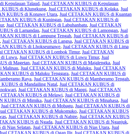
 Kepulauan Talaud
,
Jual CETAKAN KUBUS di Kepulauan
 KUBUS di Klungkung
,
Jual CETAKAN KUBUS di Kolaka
,
Jual
AN KUBUS di Konawe Utara
,
Jual CETAKAN KUBUS di Kuantan
CETAKAN KUBUS di Kuningan
,
Jual CETAKAN KUBUS di
ur
,
Jual CETAKAN KUBUS di Labuhanbatu
,
Jual CETAKAN
UBUS di Lamandau
,
Jual CETAKAN KUBUS di Lamongan
,
Jual
TAKAN KUBUS di Lampung Tengah
,
Jual CETAKAN KUBUS di
,
Jual CETAKAN KUBUS di Langsa
,
Jual CETAKAN KUBUS di
KAN KUBUS di Lhokseumawe
,
Jual CETAKAN KUBUS di Lima
ual CETAKAN KUBUS di Lombok Timur
,
Jual CETAKAN
di Luwu
,
Jual CETAKAN KUBUS di Luwu Timur
,
Jual
S di Magetan
,
Jual CETAKAN KUBUS di Majalengka
,
Jual
 Malinau
,
Jual CETAKAN KUBUS di Maluku
,
Jual CETAKAN
AKAN KUBUS di Maluku Tenggara
,
Jual CETAKAN KUBUS di
amberamo Raya
,
Jual CETAKAN KUBUS di Mamberamo Tengah
,
KUBUS di Mandailing Natal
,
Jual CETAKAN KUBUS di
nokwari
,
Jual CETAKAN KUBUS di Mappi
,
Jual CETAKAN
l CETAKAN KUBUS di Melawi
,
Jual CETAKAN KUBUS di
N KUBUS di Mimika
,
Jual CETAKAN KUBUS di Minahasa
,
Jual
,
Jual CETAKAN KUBUS di Mobagu
,
Jual CETAKAN KUBUS di
Jual CETAKAN KUBUS di Mukomuko
,
Jual CETAKAN KUBUS
was
,
Jual CETAKAN KUBUS di Nabire
,
Jual CETAKAN KUBUS
ETAKAN KUBUS di Ngada
,
Jual CETAKAN KUBUS di Nganjuk
,
i Nias Selatan
,
Jual CETAKAN KUBUS di Nias Utara
,
Jual
Jual CETAKAN KUBUS di Ogan Ilir
,
Jual CETAKAN KUBUS di