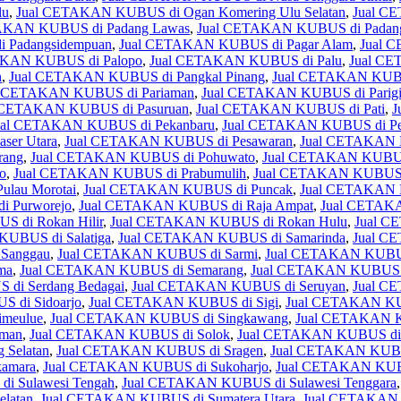
lu
,
Jual CETAKAN KUBUS di Ogan Komering Ulu Selatan
,
Jual C
AKAN KUBUS di Padang Lawas
,
Jual CETAKAN KUBUS di Padang
 Padangsidempuan
,
Jual CETAKAN KUBUS di Pagar Alam
,
Jual 
AKAN KUBUS di Palopo
,
Jual CETAKAN KUBUS di Palu
,
Jual C
n
,
Jual CETAKAN KUBUS di Pangkal Pinang
,
Jual CETAKAN KUBU
l CETAKAN KUBUS di Pariaman
,
Jual CETAKAN KUBUS di Parigi
 CETAKAN KUBUS di Pasuruan
,
Jual CETAKAN KUBUS di Pati
,
J
ual CETAKAN KUBUS di Pekanbaru
,
Jual CETAKAN KUBUS di Pe
ser Utara
,
Jual CETAKAN KUBUS di Pesawaran
,
Jual CETAKAN KU
rang
,
Jual CETAKAN KUBUS di Pohuwato
,
Jual CETAKAN KUBUS 
o
,
Jual CETAKAN KUBUS di Prabumulih
,
Jual CETAKAN KUBUS d
lau Morotai
,
Jual CETAKAN KUBUS di Puncak
,
Jual CETAKAN K
 Purworejo
,
Jual CETAKAN KUBUS di Raja Ampat
,
Jual CETAKA
 di Rokan Hilir
,
Jual CETAKAN KUBUS di Rokan Hulu
,
Jual C
UBUS di Salatiga
,
Jual CETAKAN KUBUS di Samarinda
,
Jual C
Sanggau
,
Jual CETAKAN KUBUS di Sarmi
,
Jual CETAKAN KUBUS
ma
,
Jual CETAKAN KUBUS di Semarang
,
Jual CETAKAN KUBUS di
di Serdang Bedagai
,
Jual CETAKAN KUBUS di Seruyan
,
Jual C
 di Sidoarjo
,
Jual CETAKAN KUBUS di Sigi
,
Jual CETAKAN KUB
meulue
,
Jual CETAKAN KUBUS di Singkawang
,
Jual CETAKAN K
man
,
Jual CETAKAN KUBUS di Solok
,
Jual CETAKAN KUBUS di S
Selatan
,
Jual CETAKAN KUBUS di Sragen
,
Jual CETAKAN KUBU
amara
,
Jual CETAKAN KUBUS di Sukoharjo
,
Jual CETAKAN KUBU
i Sulawesi Tengah
,
Jual CETAKAN KUBUS di Sulawesi Tenggara
latan
,
Jual CETAKAN KUBUS di Sumatera Utara
,
Jual CETAKAN 