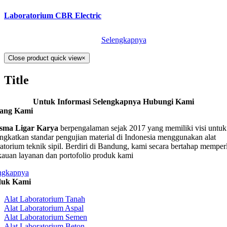
Laboratorium CBR Electric
Selengkapnya
Close product quick view
×
Title
Untuk Informasi Selengkapnya Hubungi Kami
tang Kami
sma Ligar Karya
berpengalaman sejak 2017 yang memiliki visi untuk
ngkatkan standar pengujian material di Indonesia menggunakan alat
ratorium teknik sipil. Berdiri di Bandung, kami secara bertahap memper
kauan layanan dan portofolio produk kami
ngkapnya
duk Kami
Alat Laboratorium Tanah
Alat Laboratorium Aspal
Alat Laboratorium Semen
Alat Laboratorium Beton