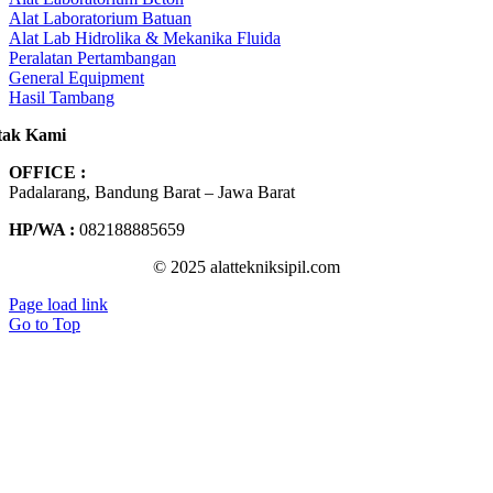
Alat Laboratorium Batuan
Alat Lab Hidrolika & Mekanika Fluida
Peralatan Pertambangan
General Equipment
Hasil Tambang
tak Kami
OFFICE :
Padalarang, Bandung Barat – Jawa Barat
HP/WA :
082188885659
© 2025 alattekniksipil.com
Page load link
Go to Top