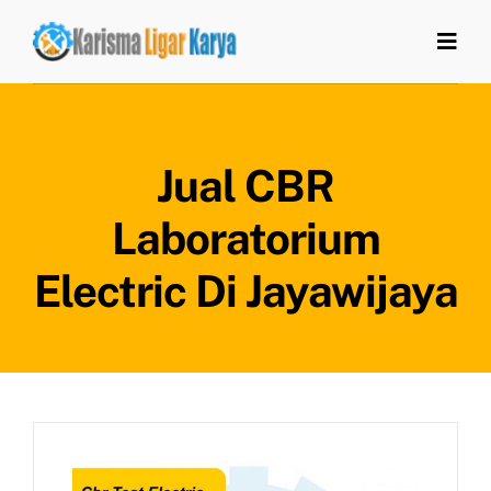
Skip
to
Togg
Navi
content
Home
Jual CBR
Tentang Kami
Laboratorium
Produk
Electric Di Jayawijaya
Artikel
Kontak Kami