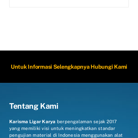
Untuk Informasi Selengkapnya Hubungi Kami
Tentang Kami
Karisma Ligar Karya
berpengalaman sejak 2017
yang memiliki visi untuk meningkatkan standar
pengujian material di Indonesia menggunakan alat