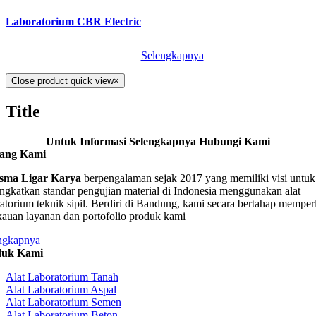
Laboratorium CBR Electric
Selengkapnya
Close product quick view
×
Title
Untuk Informasi Selengkapnya Hubungi Kami
tang Kami
sma Ligar Karya
berpengalaman sejak 2017 yang memiliki visi untuk
ngkatkan standar pengujian material di Indonesia menggunakan alat
ratorium teknik sipil. Berdiri di Bandung, kami secara bertahap memper
kauan layanan dan portofolio produk kami
ngkapnya
duk Kami
Alat Laboratorium Tanah
Alat Laboratorium Aspal
Alat Laboratorium Semen
Alat Laboratorium Beton