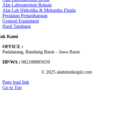
Alat Laboratorium Batuan
Alat Lab Hidrolika & Mekanika Fluida
Peralatan Pertambangan
General Equipment
Hasil Tambang
tak Kami
OFFICE :
Padalarang, Bandung Barat – Jawa Barat
HP/WA :
082188885659
© 2025 alattekniksipil.com
Page load link
Go to Top