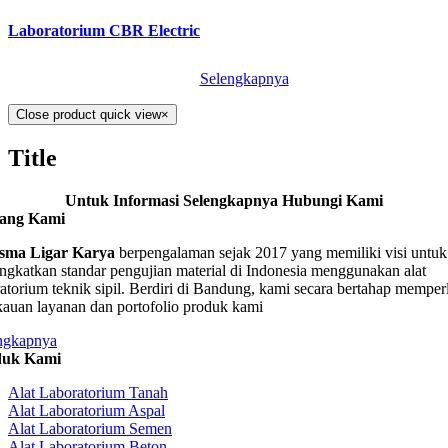
Laboratorium CBR Electric
Selengkapnya
Close product quick view
×
Title
Untuk Informasi Selengkapnya Hubungi Kami
tang Kami
sma Ligar Karya
berpengalaman sejak 2017 yang memiliki visi untuk
ngkatkan standar pengujian material di Indonesia menggunakan alat
ratorium teknik sipil. Berdiri di Bandung, kami secara bertahap memper
kauan layanan dan portofolio produk kami
ngkapnya
duk Kami
Alat Laboratorium Tanah
Alat Laboratorium Aspal
Alat Laboratorium Semen
Alat Laboratorium Beton