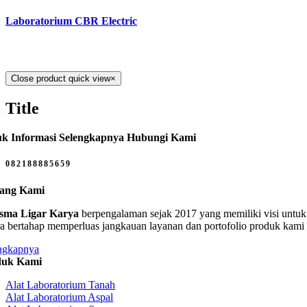
Laboratorium CBR Electric
Close product quick view
×
Title
k Informasi Selengkapnya Hubungi Kami
082188885659
tang Kami
sma Ligar Karya
berpengalaman sejak 2017 yang memiliki visi untuk 
ra bertahap memperluas jangkauan layanan dan portofolio produk kami
ngkapnya
duk Kami
Alat Laboratorium Tanah
Alat Laboratorium Aspal