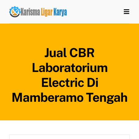
Skip
to
Togg
Navi
content
Home
Jual CBR
Tentang Kami
Laboratorium
Produk
Electric Di
Artikel
Mamberamo Tengah
Kontak Kami