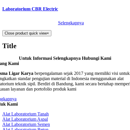
Laboratorium CBR Electric
Selengkapnya
Close product quick view
×
Title
Untuk Informasi Selengkapnya Hubungi Kami
tang Kami
sma Ligar Karya
berpengalaman sejak 2017 yang memiliki visi untuk
ngkatkan standar pengujian material di Indonesia menggunakan alat
ratorium teknik sipil. Berdiri di Bandung, kami secara bertahap memper
kauan layanan dan portofolio produk kami
ngkapnya
duk Kami
Alat Laboratorium Tanah
Alat Laboratorium Aspal
Alat Laboratorium Semen
Alat Laboratorium Beton