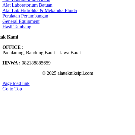
Alat Laboratorium Batuan
Alat Lab Hidrolika & Mekanika Fluida
Peralatan Pertambangan
General Equipment
Hasil Tambang
tak Kami
OFFICE :
Padalarang, Bandung Barat – Jawa Barat
HP/WA :
082188885659
© 2025 alattekniksipil.com
Page load link
Go to Top