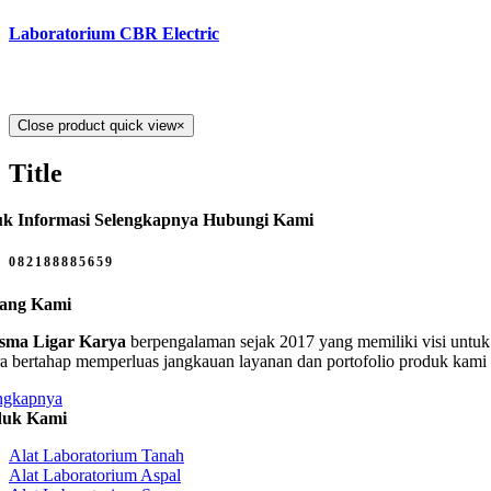
Laboratorium CBR Electric
Close product quick view
×
Title
k Informasi Selengkapnya Hubungi Kami
082188885659
tang Kami
sma Ligar Karya
berpengalaman sejak 2017 yang memiliki visi untuk 
ra bertahap memperluas jangkauan layanan dan portofolio produk kami
ngkapnya
duk Kami
Alat Laboratorium Tanah
Alat Laboratorium Aspal