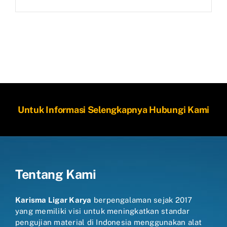
Untuk Informasi Selengkapnya Hubungi Kami
Tentang Kami
Karisma Ligar Karya
berpengalaman sejak 2017
yang memiliki visi untuk meningkatkan standar
pengujian material di Indonesia menggunakan alat