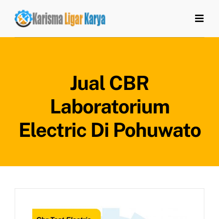
Skip
to
Togg
Navi
content
Home
Jual CBR
Tentang Kami
Laboratorium
Produk
Electric Di Pohuwato
Artikel
Kontak Kami