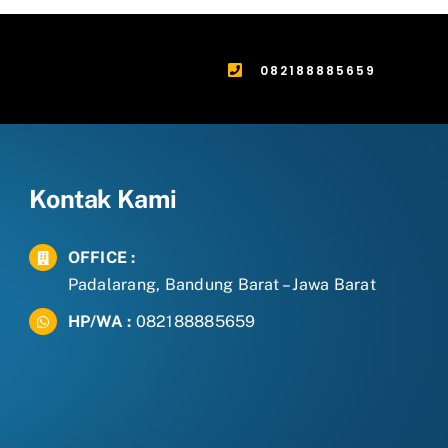
082188885659
Kontak Kami
OFFICE :
Padalarang, Bandung Barat – Jawa Barat
HP/WA :
082188885659