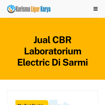
Skip
to
Togg
Navi
content
Home
Jual CBR
Tentang Kami
Laboratorium
Produk
Electric Di Sarmi
Artikel
Kontak Kami