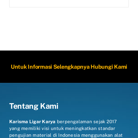
Untuk Informasi Selengkapnya Hubungi Kami
Tentang Kami
Karisma Ligar Karya
berpengalaman sejak 2017
yang memiliki visi untuk meningkatkan standar
pengujian material di Indonesia menggunakan alat