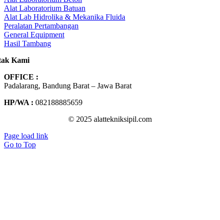
Alat Laboratorium Batuan
Alat Lab Hidrolika & Mekanika Fluida
Peralatan Pertambangan
General Equipment
Hasil Tambang
tak Kami
OFFICE :
Padalarang, Bandung Barat – Jawa Barat
HP/WA :
082188885659
© 2025 alattekniksipil.com
Page load link
Go to Top