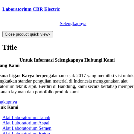
Laboratorium CBR Electric
Selengkapnya
Close product quick view
×
Title
Untuk Informasi Selengkapnya Hubungi Kami
tang Kami
sma Ligar Karya
berpengalaman sejak 2017 yang memiliki visi untuk
ngkatkan standar pengujian material di Indonesia menggunakan alat
ratorium teknik sipil. Berdiri di Bandung, kami secara bertahap memper
kauan layanan dan portofolio produk kami
ngkapnya
duk Kami
Alat Laboratorium Tanah
Alat Laboratorium Aspal
Alat Laboratorium Semen
Alat Laboratorium Beton