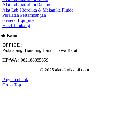
Alat Laboratorium Batuan
Alat Lab Hidrolika & Mekanika Fluida
Peralatan Pertambangan
General Equipment
Hasil Tambang
tak Kami
OFFICE :
Padalarang, Bandung Barat – Jawa Barat
HP/WA :
082188885659
© 2025 alattekniksipil.com
Page load link
Go to Top