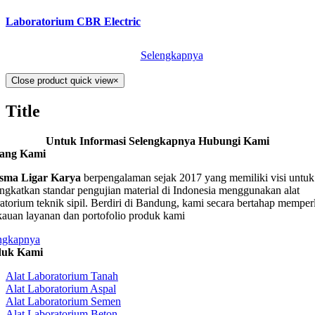
Laboratorium CBR Electric
Selengkapnya
Close product quick view
×
Title
Untuk Informasi Selengkapnya Hubungi Kami
tang Kami
sma Ligar Karya
berpengalaman sejak 2017 yang memiliki visi untuk
ngkatkan standar pengujian material di Indonesia menggunakan alat
ratorium teknik sipil. Berdiri di Bandung, kami secara bertahap memper
kauan layanan dan portofolio produk kami
ngkapnya
duk Kami
Alat Laboratorium Tanah
Alat Laboratorium Aspal
Alat Laboratorium Semen
Alat Laboratorium Beton