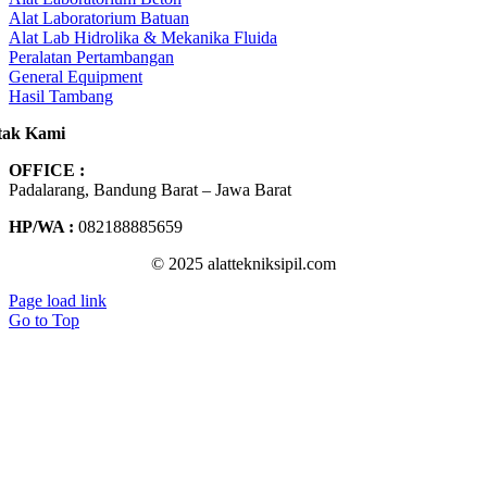
Alat Laboratorium Batuan
Alat Lab Hidrolika & Mekanika Fluida
Peralatan Pertambangan
General Equipment
Hasil Tambang
tak Kami
OFFICE :
Padalarang, Bandung Barat – Jawa Barat
HP/WA :
082188885659
© 2025 alattekniksipil.com
Page load link
Go to Top