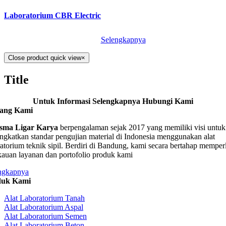
Laboratorium CBR Electric
Selengkapnya
Close product quick view
×
Title
Untuk Informasi Selengkapnya Hubungi Kami
tang Kami
sma Ligar Karya
berpengalaman sejak 2017 yang memiliki visi untuk
ngkatkan standar pengujian material di Indonesia menggunakan alat
ratorium teknik sipil. Berdiri di Bandung, kami secara bertahap memper
kauan layanan dan portofolio produk kami
ngkapnya
duk Kami
Alat Laboratorium Tanah
Alat Laboratorium Aspal
Alat Laboratorium Semen
Alat Laboratorium Beton