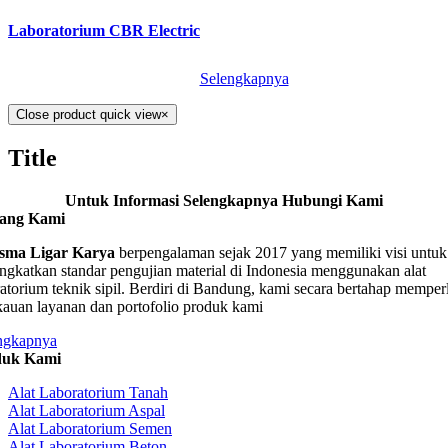
Laboratorium CBR Electric
Selengkapnya
Close product quick view
×
Title
Untuk Informasi Selengkapnya Hubungi Kami
tang Kami
sma Ligar Karya
berpengalaman sejak 2017 yang memiliki visi untuk
ngkatkan standar pengujian material di Indonesia menggunakan alat
ratorium teknik sipil. Berdiri di Bandung, kami secara bertahap memper
kauan layanan dan portofolio produk kami
ngkapnya
duk Kami
Alat Laboratorium Tanah
Alat Laboratorium Aspal
Alat Laboratorium Semen
Alat Laboratorium Beton