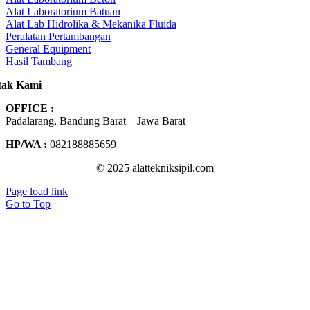
Alat Laboratorium Batuan
Alat Lab Hidrolika & Mekanika Fluida
Peralatan Pertambangan
General Equipment
Hasil Tambang
tak Kami
OFFICE :
Padalarang, Bandung Barat – Jawa Barat
HP/WA :
082188885659
© 2025 alattekniksipil.com
Page load link
Go to Top