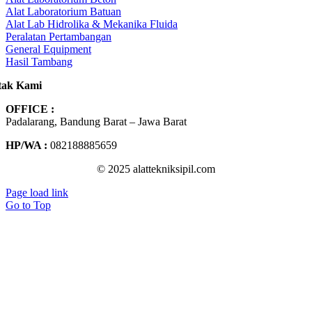
Alat Laboratorium Batuan
Alat Lab Hidrolika & Mekanika Fluida
Peralatan Pertambangan
General Equipment
Hasil Tambang
tak Kami
OFFICE :
Padalarang, Bandung Barat – Jawa Barat
HP/WA :
082188885659
© 2025 alattekniksipil.com
Page load link
Go to Top