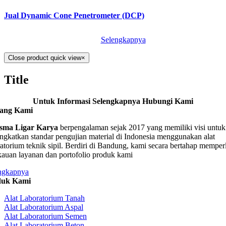
Jual Dynamic Cone Penetrometer (DCP)
Selengkapnya
Close product quick view
×
Title
Untuk Informasi Selengkapnya Hubungi Kami
tang Kami
sma Ligar Karya
berpengalaman sejak 2017 yang memiliki visi untuk
ngkatkan standar pengujian material di Indonesia menggunakan alat
ratorium teknik sipil. Berdiri di Bandung, kami secara bertahap memper
kauan layanan dan portofolio produk kami
ngkapnya
duk Kami
Alat Laboratorium Tanah
Alat Laboratorium Aspal
Alat Laboratorium Semen
Alat Laboratorium Beton