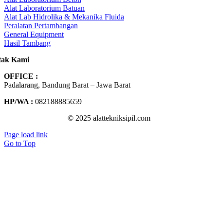
Alat Laboratorium Batuan
Alat Lab Hidrolika & Mekanika Fluida
Peralatan Pertambangan
General Equipment
Hasil Tambang
tak Kami
OFFICE :
Padalarang, Bandung Barat – Jawa Barat
HP/WA :
082188885659
© 2025 alattekniksipil.com
Page load link
Go to Top