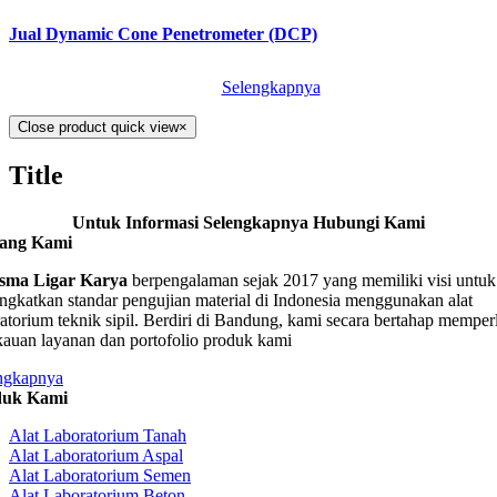
Jual Dynamic Cone Penetrometer (DCP)
Selengkapnya
Close product quick view
×
Title
Untuk Informasi Selengkapnya Hubungi Kami
tang Kami
sma Ligar Karya
berpengalaman sejak 2017 yang memiliki visi untuk
ngkatkan standar pengujian material di Indonesia menggunakan alat
ratorium teknik sipil. Berdiri di Bandung, kami secara bertahap memper
kauan layanan dan portofolio produk kami
ngkapnya
duk Kami
Alat Laboratorium Tanah
Alat Laboratorium Aspal
Alat Laboratorium Semen
Alat Laboratorium Beton