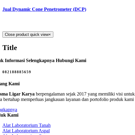
Jual Dynamic Cone Penetrometer (DCP)
Close product quick view
×
Title
k Informasi Selengkapnya Hubungi Kami
082188885659
tang Kami
sma Ligar Karya
berpengalaman sejak 2017 yang memiliki visi untuk 
ra bertahap memperluas jangkauan layanan dan portofolio produk kami
ngkapnya
duk Kami
Alat Laboratorium Tanah
Alat Laboratorium Aspal