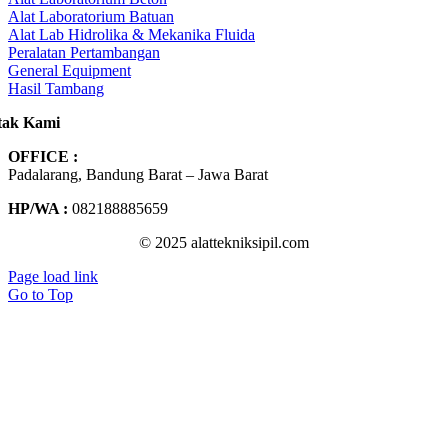
Alat Laboratorium Batuan
Alat Lab Hidrolika & Mekanika Fluida
Peralatan Pertambangan
General Equipment
Hasil Tambang
tak Kami
OFFICE :
Padalarang, Bandung Barat – Jawa Barat
HP/WA :
082188885659
© 2025 alattekniksipil.com
Page load link
Go to Top