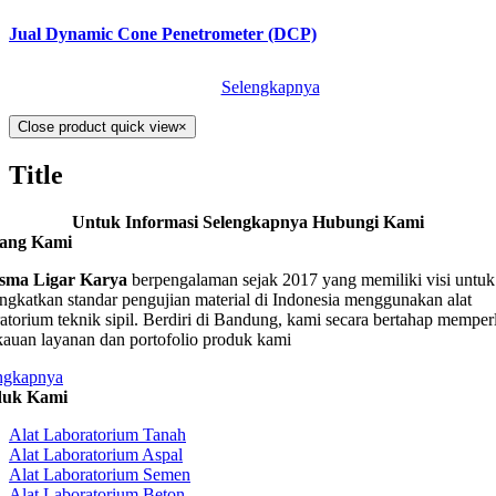
Jual Dynamic Cone Penetrometer (DCP)
Selengkapnya
Close product quick view
×
Title
Untuk Informasi Selengkapnya Hubungi Kami
tang Kami
sma Ligar Karya
berpengalaman sejak 2017 yang memiliki visi untuk
ngkatkan standar pengujian material di Indonesia menggunakan alat
ratorium teknik sipil. Berdiri di Bandung, kami secara bertahap memper
kauan layanan dan portofolio produk kami
ngkapnya
duk Kami
Alat Laboratorium Tanah
Alat Laboratorium Aspal
Alat Laboratorium Semen
Alat Laboratorium Beton