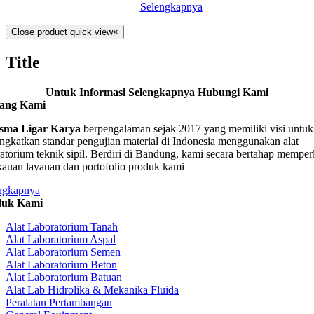
Selengkapnya
Close product quick view
×
Title
Untuk Informasi Selengkapnya Hubungi Kami
tang Kami
sma Ligar Karya
berpengalaman sejak 2017 yang memiliki visi untuk
ngkatkan standar pengujian material di Indonesia menggunakan alat
ratorium teknik sipil. Berdiri di Bandung, kami secara bertahap memper
kauan layanan dan portofolio produk kami
ngkapnya
duk Kami
Alat Laboratorium Tanah
Alat Laboratorium Aspal
Alat Laboratorium Semen
Alat Laboratorium Beton
Alat Laboratorium Batuan
Alat Lab Hidrolika & Mekanika Fluida
Peralatan Pertambangan