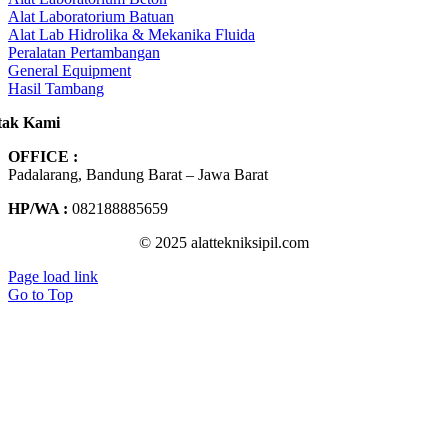
Alat Laboratorium Batuan
Alat Lab Hidrolika & Mekanika Fluida
Peralatan Pertambangan
General Equipment
Hasil Tambang
tak Kami
OFFICE :
Padalarang, Bandung Barat – Jawa Barat
HP/WA :
082188885659
© 2025 alattekniksipil.com
Page load link
Go to Top