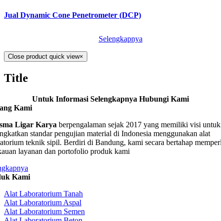
Jual Dynamic Cone Penetrometer (DCP)
Selengkapnya
Close product quick view
×
Title
Untuk Informasi Selengkapnya Hubungi Kami
tang Kami
sma Ligar Karya
berpengalaman sejak 2017 yang memiliki visi untuk
ngkatkan standar pengujian material di Indonesia menggunakan alat
ratorium teknik sipil. Berdiri di Bandung, kami secara bertahap memper
kauan layanan dan portofolio produk kami
ngkapnya
duk Kami
Alat Laboratorium Tanah
Alat Laboratorium Aspal
Alat Laboratorium Semen
Alat Laboratorium Beton