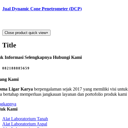
Jual Dynamic Cone Penetrometer (DCP)
Close product quick view
×
Title
k Informasi Selengkapnya Hubungi Kami
082188885659
tang Kami
sma Ligar Karya
berpengalaman sejak 2017 yang memiliki visi untuk 
ra bertahap memperluas jangkauan layanan dan portofolio produk kami
ngkapnya
duk Kami
Alat Laboratorium Tanah
Alat Laboratorium Aspal