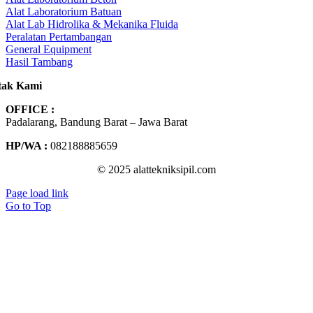
Alat Laboratorium Batuan
Alat Lab Hidrolika & Mekanika Fluida
Peralatan Pertambangan
General Equipment
Hasil Tambang
tak Kami
OFFICE :
Padalarang, Bandung Barat – Jawa Barat
HP/WA :
082188885659
© 2025 alattekniksipil.com
Page load link
Go to Top