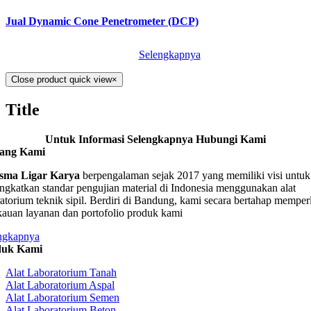
Jual Dynamic Cone Penetrometer (DCP)
Selengkapnya
Close product quick view
×
Title
Untuk Informasi Selengkapnya Hubungi Kami
tang Kami
sma Ligar Karya
berpengalaman sejak 2017 yang memiliki visi untuk
ngkatkan standar pengujian material di Indonesia menggunakan alat
ratorium teknik sipil. Berdiri di Bandung, kami secara bertahap memper
kauan layanan dan portofolio produk kami
ngkapnya
duk Kami
Alat Laboratorium Tanah
Alat Laboratorium Aspal
Alat Laboratorium Semen
Alat Laboratorium Beton