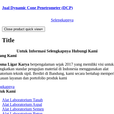
Jual Dynamic Cone Penetrometer (DCP)
Selengkapnya
Close product quick view
×
Title
Untuk Informasi Selengkapnya Hubungi Kami
tang Kami
sma Ligar Karya
berpengalaman sejak 2017 yang memiliki visi untuk
ngkatkan standar pengujian material di Indonesia menggunakan alat
ratorium teknik sipil. Berdiri di Bandung, kami secara bertahap memper
kauan layanan dan portofolio produk kami
ngkapnya
duk Kami
Alat Laboratorium Tanah
Alat Laboratorium Aspal
Alat Laboratorium Semen
Alat Laboratorium Beton