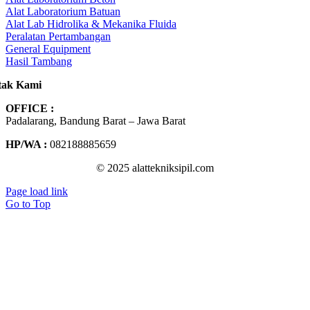
Alat Laboratorium Batuan
Alat Lab Hidrolika & Mekanika Fluida
Peralatan Pertambangan
General Equipment
Hasil Tambang
tak Kami
OFFICE :
Padalarang, Bandung Barat – Jawa Barat
HP/WA :
082188885659
© 2025 alattekniksipil.com
Page load link
Go to Top