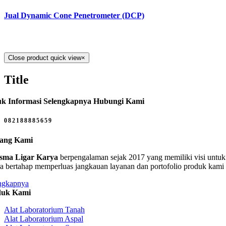
Jual Dynamic Cone Penetrometer (DCP)
Close product quick view
×
Title
k Informasi Selengkapnya Hubungi Kami
082188885659
tang Kami
sma Ligar Karya
berpengalaman sejak 2017 yang memiliki visi untuk 
ra bertahap memperluas jangkauan layanan dan portofolio produk kami
ngkapnya
duk Kami
Alat Laboratorium Tanah
Alat Laboratorium Aspal