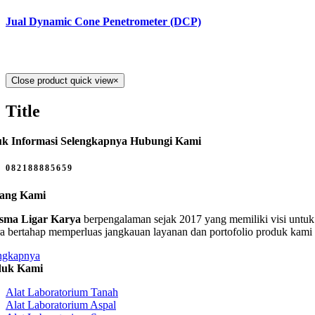
Jual Dynamic Cone Penetrometer (DCP)
Close product quick view
×
Title
k Informasi Selengkapnya Hubungi Kami
082188885659
tang Kami
sma Ligar Karya
berpengalaman sejak 2017 yang memiliki visi untuk 
ra bertahap memperluas jangkauan layanan dan portofolio produk kami
ngkapnya
duk Kami
Alat Laboratorium Tanah
Alat Laboratorium Aspal