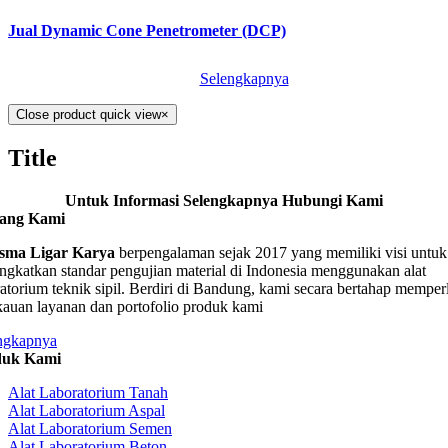
Jual Dynamic Cone Penetrometer (DCP)
Selengkapnya
Close product quick view
×
Title
Untuk Informasi Selengkapnya Hubungi Kami
tang Kami
sma Ligar Karya
berpengalaman sejak 2017 yang memiliki visi untuk
ngkatkan standar pengujian material di Indonesia menggunakan alat
ratorium teknik sipil. Berdiri di Bandung, kami secara bertahap memper
kauan layanan dan portofolio produk kami
ngkapnya
duk Kami
Alat Laboratorium Tanah
Alat Laboratorium Aspal
Alat Laboratorium Semen
Alat Laboratorium Beton