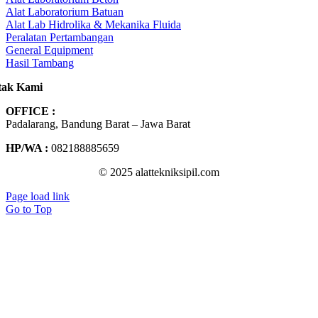
Alat Laboratorium Batuan
Alat Lab Hidrolika & Mekanika Fluida
Peralatan Pertambangan
General Equipment
Hasil Tambang
tak Kami
OFFICE :
Padalarang, Bandung Barat – Jawa Barat
HP/WA :
082188885659
© 2025 alattekniksipil.com
Page load link
Go to Top