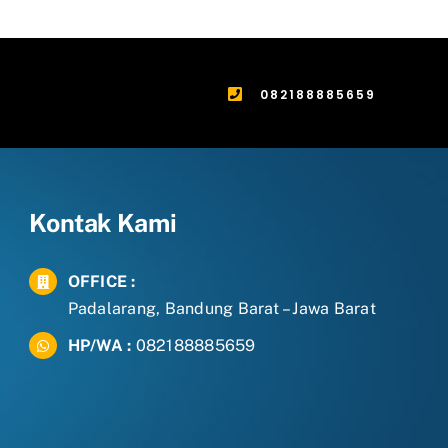
082188885659
Kontak Kami
OFFICE :
Padalarang, Bandung Barat – Jawa Barat
HP/WA :
082188885659