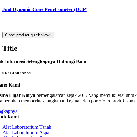
Jual Dynamic Cone Penetrometer (DCP)
Close product quick view
×
Title
k Informasi Selengkapnya Hubungi Kami
082188885659
tang Kami
sma Ligar Karya
berpengalaman sejak 2017 yang memiliki visi untuk 
ra bertahap memperluas jangkauan layanan dan portofolio produk kami
ngkapnya
duk Kami
Alat Laboratorium Tanah
Alat Laboratorium Aspal