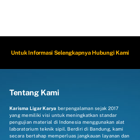
Untuk Informasi Selengkapnya Hubungi Kami
Tentang Kami
Karisma Ligar Karya
berpengalaman sejak 2017
yang memiliki visi untuk meningkatkan standar
pengujian material di Indonesia menggunakan alat
laboratorium teknik sipil. Berdiri di Bandung, kami
secara bertahap memperluas jangkauan layanan dan