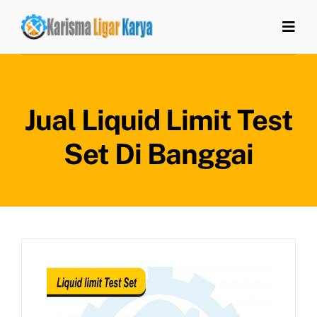
Skip
to
Togg
Navi
content
Home
Jual Liquid Limit Test
Tentang Kami
Set Di Banggai
Produk
Artikel
Kontak Kami