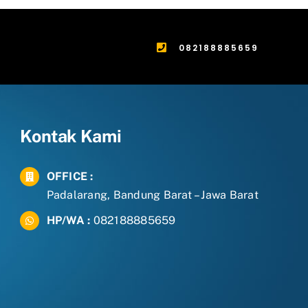
082188885659
Kontak Kami
OFFICE :
Padalarang, Bandung Barat – Jawa Barat
HP/WA :
082188885659