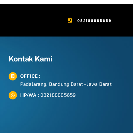
082188885659
Kontak Kami
OFFICE :
Padalarang, Bandung Barat – Jawa Barat
HP/WA :
082188885659