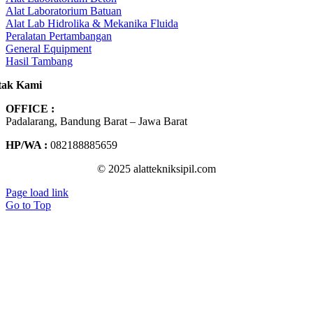
Alat Laboratorium Batuan
Alat Lab Hidrolika & Mekanika Fluida
Peralatan Pertambangan
General Equipment
Hasil Tambang
tak Kami
OFFICE :
Padalarang, Bandung Barat – Jawa Barat
HP/WA :
082188885659
© 2025 alattekniksipil.com
Page load link
Go to Top