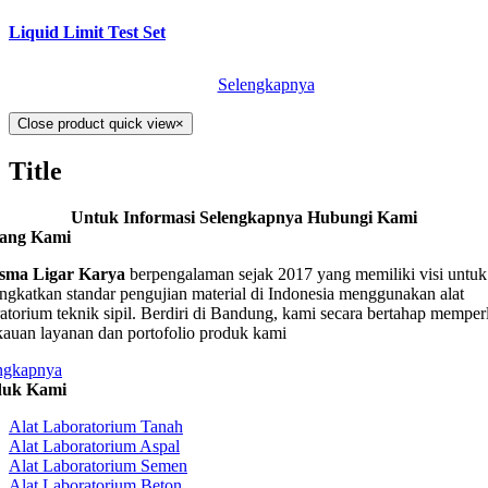
Liquid Limit Test Set
Selengkapnya
Close product quick view
×
Title
Untuk Informasi Selengkapnya Hubungi Kami
tang Kami
sma Ligar Karya
berpengalaman sejak 2017 yang memiliki visi untuk
ngkatkan standar pengujian material di Indonesia menggunakan alat
ratorium teknik sipil. Berdiri di Bandung, kami secara bertahap memper
kauan layanan dan portofolio produk kami
ngkapnya
duk Kami
Alat Laboratorium Tanah
Alat Laboratorium Aspal
Alat Laboratorium Semen
Alat Laboratorium Beton