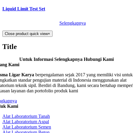
Liquid Limit Test Set
Selengkapnya
Close product quick view
×
Title
Untuk Informasi Selengkapnya Hubungi Kami
tang Kami
sma Ligar Karya
berpengalaman sejak 2017 yang memiliki visi untuk
ngkatkan standar pengujian material di Indonesia menggunakan alat
ratorium teknik sipil. Berdiri di Bandung, kami secara bertahap memper
kauan layanan dan portofolio produk kami
ngkapnya
duk Kami
Alat Laboratorium Tanah
Alat Laboratorium Aspal
Alat Laboratorium Semen
Alat Laboratorium Beton