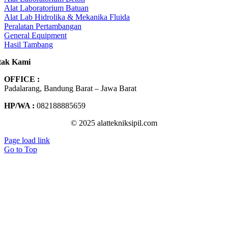
Alat Laboratorium Batuan
Alat Lab Hidrolika & Mekanika Fluida
Peralatan Pertambangan
General Equipment
Hasil Tambang
tak Kami
OFFICE :
Padalarang, Bandung Barat – Jawa Barat
HP/WA :
082188885659
© 2025 alattekniksipil.com
Page load link
Go to Top