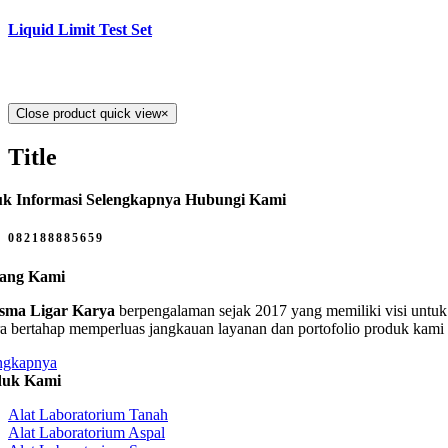
Liquid Limit Test Set
Close product quick view
×
Title
k Informasi Selengkapnya Hubungi Kami
082188885659
tang Kami
sma Ligar Karya
berpengalaman sejak 2017 yang memiliki visi untuk 
ra bertahap memperluas jangkauan layanan dan portofolio produk kami
ngkapnya
duk Kami
Alat Laboratorium Tanah
Alat Laboratorium Aspal