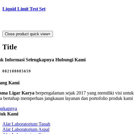
Liquid Limit Test Set
Close product quick view
×
Title
k Informasi Selengkapnya Hubungi Kami
082188885659
tang Kami
sma Ligar Karya
berpengalaman sejak 2017 yang memiliki visi untuk 
ra bertahap memperluas jangkauan layanan dan portofolio produk kami
ngkapnya
duk Kami
Alat Laboratorium Tanah
Alat Laboratorium Aspal