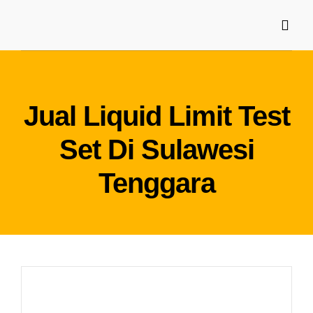
Skip
to
Toggl
Navig
content
Home
Jual Liquid Limit Test
Tentang Kami
Set Di Sulawesi
Produk
Tenggara
Artikel
Kontak Kami