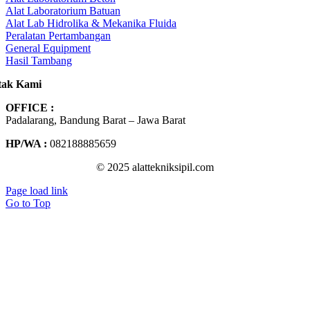
Alat Laboratorium Batuan
Alat Lab Hidrolika & Mekanika Fluida
Peralatan Pertambangan
General Equipment
Hasil Tambang
tak Kami
OFFICE :
Padalarang, Bandung Barat – Jawa Barat
HP/WA :
082188885659
© 2025 alattekniksipil.com
Page load link
Go to Top