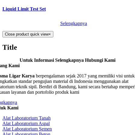
Liquid Limit Test Set
Selengkapnya
Close product quick view
×
Title
Untuk Informasi Selengkapnya Hubungi Kami
tang Kami
sma Ligar Karya
berpengalaman sejak 2017 yang memiliki visi untuk
ngkatkan standar pengujian material di Indonesia menggunakan alat
ratorium teknik sipil. Berdiri di Bandung, kami secara bertahap memper
kauan layanan dan portofolio produk kami
ngkapnya
duk Kami
Alat Laboratorium Tanah
Alat Laboratorium Aspal
Alat Laboratorium Semen
Alat Laboratorium Beton