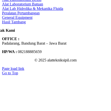
Alat Laboratorium Batuan
Alat Lab Hidrolika & Mekanika Fluida
Peralatan Pertambangan
General Equipment
Hasil Tambang
tak Kami
OFFICE :
Padalarang, Bandung Barat – Jawa Barat
HP/WA :
082188885659
© 2025 alattekniksipil.com
Page load link
Go to Top