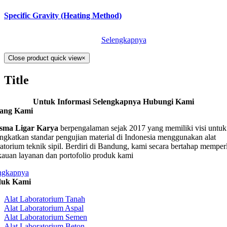
Specific Gravity (Heating Method)
Selengkapnya
Close product quick view
×
Title
Untuk Informasi Selengkapnya Hubungi Kami
tang Kami
sma Ligar Karya
berpengalaman sejak 2017 yang memiliki visi untuk
ngkatkan standar pengujian material di Indonesia menggunakan alat
ratorium teknik sipil. Berdiri di Bandung, kami secara bertahap memper
kauan layanan dan portofolio produk kami
ngkapnya
duk Kami
Alat Laboratorium Tanah
Alat Laboratorium Aspal
Alat Laboratorium Semen
Alat Laboratorium Beton