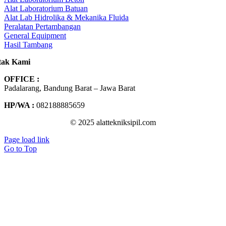
Alat Laboratorium Batuan
Alat Lab Hidrolika & Mekanika Fluida
Peralatan Pertambangan
General Equipment
Hasil Tambang
tak Kami
OFFICE :
Padalarang, Bandung Barat – Jawa Barat
HP/WA :
082188885659
© 2025 alattekniksipil.com
Page load link
Go to Top