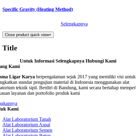
Specific Gravity (Heating Method)
Selengkapnya
Close product quick view
×
Title
Untuk Informasi Selengkapnya Hubungi Kami
tang Kami
sma Ligar Karya
berpengalaman sejak 2017 yang memiliki visi untuk
ngkatkan standar pengujian material di Indonesia menggunakan alat
ratorium teknik sipil. Berdiri di Bandung, kami secara bertahap memper
kauan layanan dan portofolio produk kami
ngkapnya
duk Kami
Alat Laboratorium Tanah
Alat Laboratorium Aspal
Alat Laboratorium Semen
Alat Laboratorium Beton