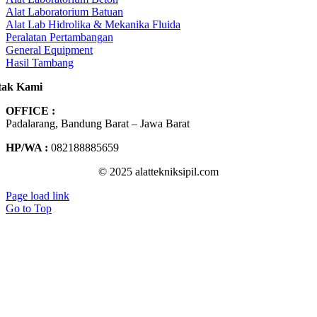
Alat Laboratorium Batuan
Alat Lab Hidrolika & Mekanika Fluida
Peralatan Pertambangan
General Equipment
Hasil Tambang
tak Kami
OFFICE :
Padalarang, Bandung Barat – Jawa Barat
HP/WA :
082188885659
© 2025 alattekniksipil.com
Page load link
Go to Top