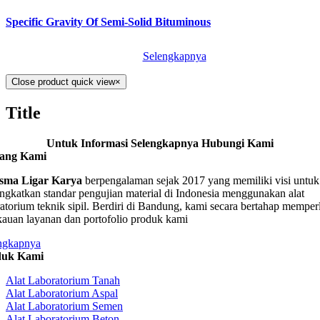
Specific Gravity Of Semi-Solid Bituminous
Selengkapnya
Close product quick view
×
Title
Untuk Informasi Selengkapnya Hubungi Kami
tang Kami
sma Ligar Karya
berpengalaman sejak 2017 yang memiliki visi untuk
ngkatkan standar pengujian material di Indonesia menggunakan alat
ratorium teknik sipil. Berdiri di Bandung, kami secara bertahap memper
kauan layanan dan portofolio produk kami
ngkapnya
duk Kami
Alat Laboratorium Tanah
Alat Laboratorium Aspal
Alat Laboratorium Semen
Alat Laboratorium Beton