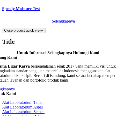
Speedy Moisture Test
Selengkapnya
Close product quick view
×
Title
Untuk Informasi Selengkapnya Hubungi Kami
tang Kami
sma Ligar Karya
berpengalaman sejak 2017 yang memiliki visi untuk
ngkatkan standar pengujian material di Indonesia menggunakan alat
ratorium teknik sipil. Berdiri di Bandung, kami secara bertahap memper
kauan layanan dan portofolio produk kami
ngkapnya
duk Kami
Alat Laboratorium Tanah
Alat Laboratorium Aspal
Alat Laboratorium Semen