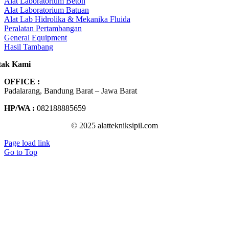
Alat Laboratorium Beton
Alat Laboratorium Batuan
Alat Lab Hidrolika & Mekanika Fluida
Peralatan Pertambangan
General Equipment
Hasil Tambang
tak Kami
OFFICE :
Padalarang, Bandung Barat – Jawa Barat
HP/WA :
082188885659
© 2025 alattekniksipil.com
Page load link
Go to Top