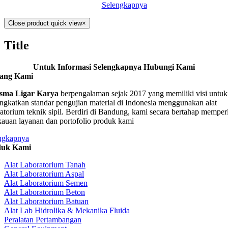
Selengkapnya
Close product quick view
×
Title
Untuk Informasi Selengkapnya Hubungi Kami
tang Kami
sma Ligar Karya
berpengalaman sejak 2017 yang memiliki visi untuk
ngkatkan standar pengujian material di Indonesia menggunakan alat
ratorium teknik sipil. Berdiri di Bandung, kami secara bertahap memper
kauan layanan dan portofolio produk kami
ngkapnya
duk Kami
Alat Laboratorium Tanah
Alat Laboratorium Aspal
Alat Laboratorium Semen
Alat Laboratorium Beton
Alat Laboratorium Batuan
Alat Lab Hidrolika & Mekanika Fluida
Peralatan Pertambangan