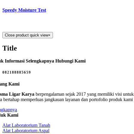
Speedy Moisture Test
Close product quick view
×
Title
k Informasi Selengkapnya Hubungi Kami
082188885659
tang Kami
sma Ligar Karya
berpengalaman sejak 2017 yang memiliki visi untuk 
ra bertahap memperluas jangkauan layanan dan portofolio produk kami
ngkapnya
duk Kami
Alat Laboratorium Tanah
Alat Laboratorium Aspal