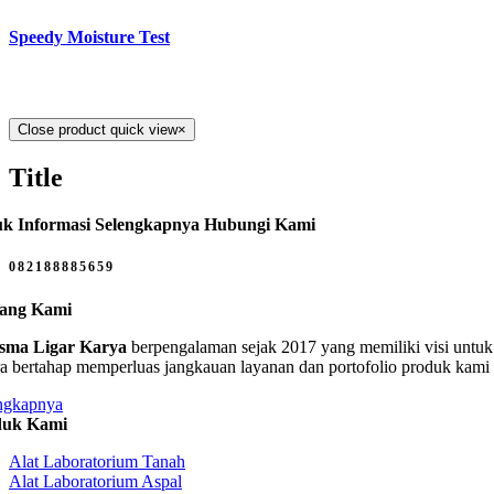
Speedy Moisture Test
Close product quick view
×
Title
k Informasi Selengkapnya Hubungi Kami
082188885659
tang Kami
sma Ligar Karya
berpengalaman sejak 2017 yang memiliki visi untuk 
ra bertahap memperluas jangkauan layanan dan portofolio produk kami
ngkapnya
duk Kami
Alat Laboratorium Tanah
Alat Laboratorium Aspal