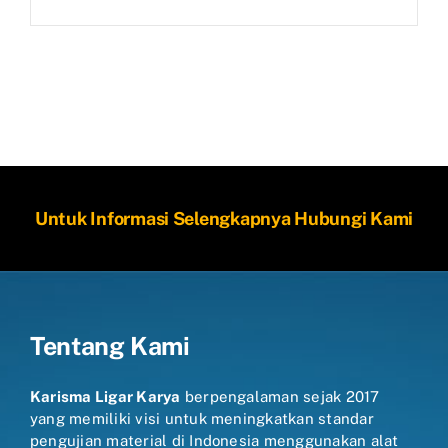
Untuk Informasi Selengkapnya Hubungi Kami
Tentang Kami
Karisma Ligar Karya
berpengalaman sejak 2017
yang memiliki visi untuk meningkatkan standar
pengujian material di Indonesia menggunakan alat