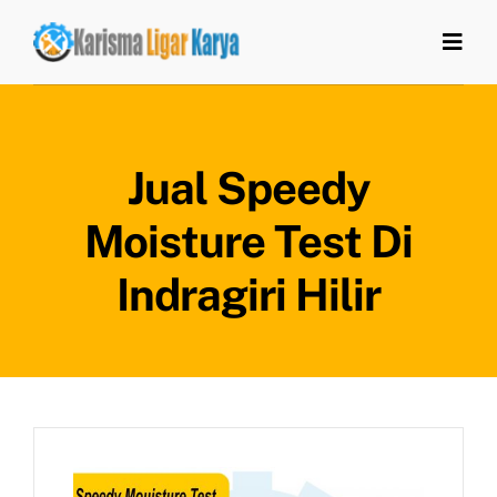
Skip
to
Togg
Navi
content
Home
Jual Speedy
Tentang Kami
Moisture Test Di
Produk
Indragiri Hilir
Artikel
Kontak Kami